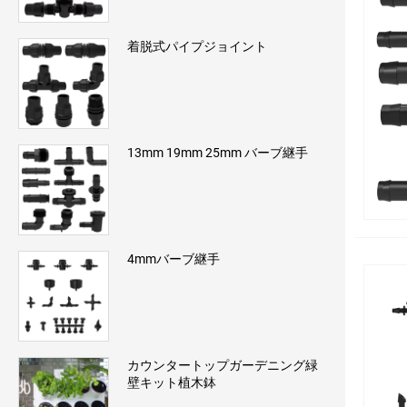
着脱式パイプジョイント
13mm 19mm 25mm バーブ継手
4mmバーブ継手
カウンタートップガーデニング緑
壁キット植木鉢