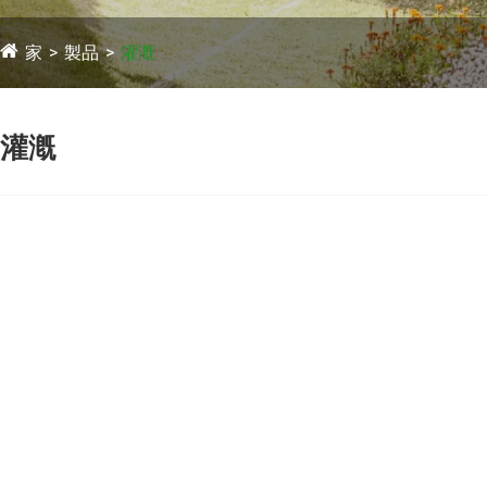
家
製品
灌漑
灌漑