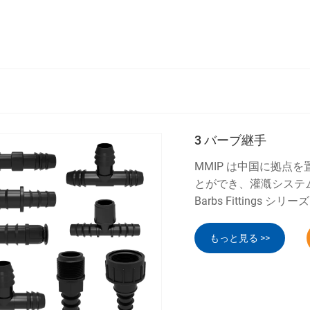
3 バーブ継手
MMIP は中国に拠点
とができ、灌漑システム
Barbs Fittings 
もっと見る >>