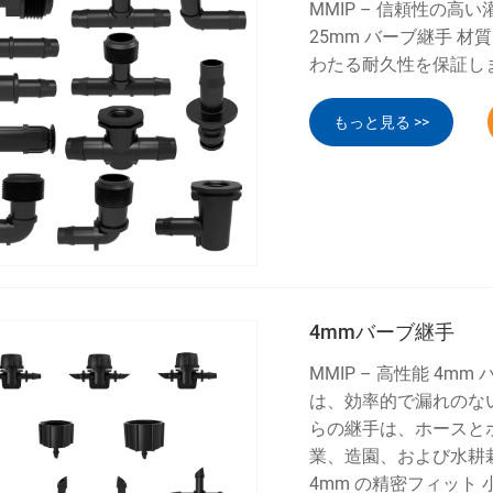
MMIP – 信頼性の高
25mm バーブ継手 
わたる耐久性を保証し
もっと見る >>
4mmバーブ継手
MMIP – 高性能 4
は、効率的で漏れのな
らの継手は、ホースと
業、造園、および水耕
4mm の精密フィット