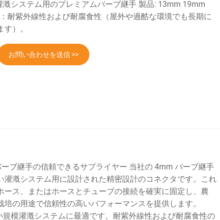
い灌漑システム用のプレミアムバーブ継手 製品: 13mm 19mm
材質：耐紫外線性および耐腐食性（屋外や過酷な環境でも長期に
ます）。
お問い合わせを送信 >>
mm バーブ継手の信頼できるサプライヤー 当社の 4mm バーブ継手
い灌漑システム用に設計された精密設計のコネクタです。これ
ホース、またはホースとチューブの接続を確実に固定し、農
栽培の用途で信頼性の高いパフォーマンスを提供します。
 小規模灌漑システムに最適です。耐紫外線性および耐腐食性の