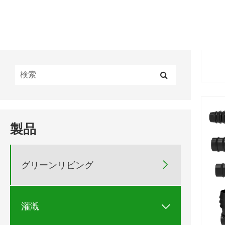
製品

グリーンリビング

灌漑